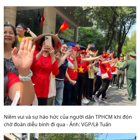
Niềm vui và sự háo hức của người dân TPHCM khi đón
chờ đoàn diễu binh đi qua - Ảnh: VGP/Lê Tuấn