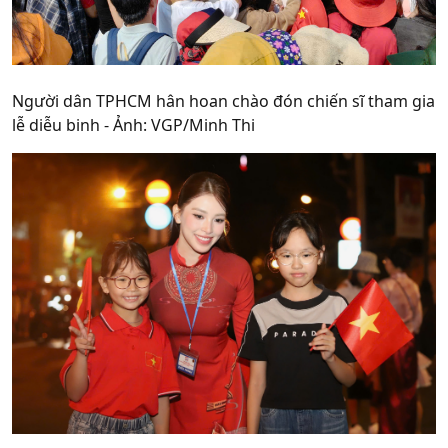
Người dân TPHCM hân hoan chào đón chiến sĩ tham gia
lễ diễu binh - Ảnh: VGP/Minh Thi