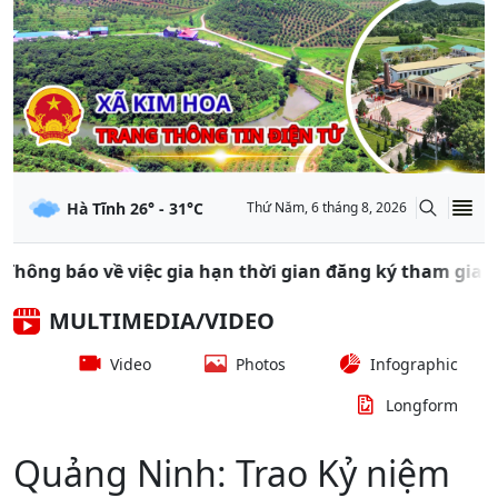
Hà Tĩnh
26
° -
31
°C
Thứ Năm, 6 tháng 8, 2026
 việc gia hạn thời gian đăng ký tham gia các Lớp bồi dư
MULTIMEDIA/VIDEO
Video
Photos
Infographic
Longform
Quảng Ninh: Trao Kỷ niệm