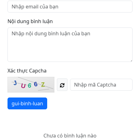
Nội dung bình luận
Xác thực Capcha
J
6
Z
6
U
gui-binh-luan
Chưa có bình luận nào