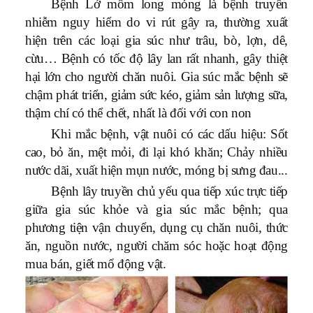
Bệnh Lở mồm long móng là bệnh truyền
nhiễm nguy hiểm do vi rút gây ra, thường xuất
hiện trên các loại gia súc như trâu, bò, lợn, dê,
cừu… Bệnh có tốc độ lây lan rất nhanh, gây thiệt
hại lớn cho người chăn nuôi. Gia súc mắc bệnh sẽ
chậm phát triển, giảm sức kéo, giảm sản lượng sữa,
thậm chí có thể chết, nhất là đối với con non
Khi mắc bệnh, vật nuôi có các dấu hiệu: Sốt
cao, bỏ ăn, mệt mỏi, đi lại khó khăn; Chảy nhiều
nước dãi, xuất hiện mụn nước, móng bị sưng đau...
Bệnh lây truyền chủ yếu qua tiếp xúc trực tiếp
giữa gia súc khỏe và gia súc mắc bệnh; qua
phương tiện vận chuyển, dụng cụ chăn nuôi, thức
ăn, nguồn nước, người chăm sóc hoặc hoạt động
mua bán, giết mổ động vật.