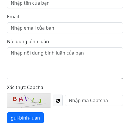
Email
Nội dung bình luận
Xác thực Capcha
I
B
H
I
J
gui-binh-luan