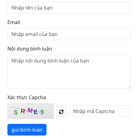
Email
Nội dung bình luận
Xác thực Capcha
M
R
E
9
S
gui-binh-luan