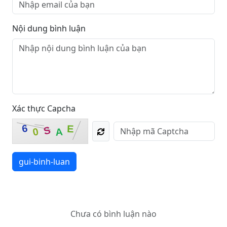
Nội dung bình luận
Xác thực Capcha
6
E
S
0
A
gui-binh-luan
Chưa có bình luận nào