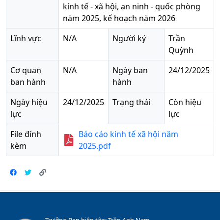
kính tế - xã hội, an ninh - quốc phòng
năm 2025, kế hoạch năm 2026
Lĩnh vực
N/A
Người ký
Trần
Quỳnh
Cơ quan
N/A
Ngày ban
24/12/2025
ban hành
hành
Ngày hiệu
24/12/2025
Trạng thái
Còn hiệu
lực
lực
File đính
Báo cáo kinh tế xã hội năm
kèm
2025.pdf