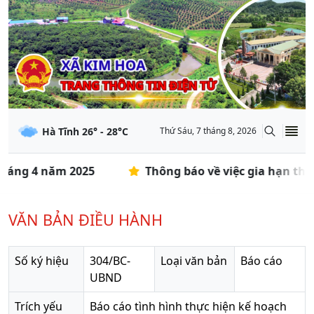
Hà Tĩnh
26
° -
28
°C
Thứ Sáu, 7 tháng 8, 2026
tháng 4 năm 2025
Thông báo về việc gia hạn thời
VĂN BẢN ĐIỀU HÀNH
Số ký hiệu
304/BC-
Loại văn bản
Báo cáo
UBND
Trích yếu
Báo cáo tình hình thực hiện kế hoạch