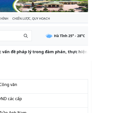
CHÍNH
CHIẾN LƯỢC, QUY HOẠCH
Hà Tĩnh
25
° -
28
°C
 vấn đề pháp lý trong đàm phán, thực hiện điều ước quố
Công văn
HĐND các cấp
Trần Anh Nam