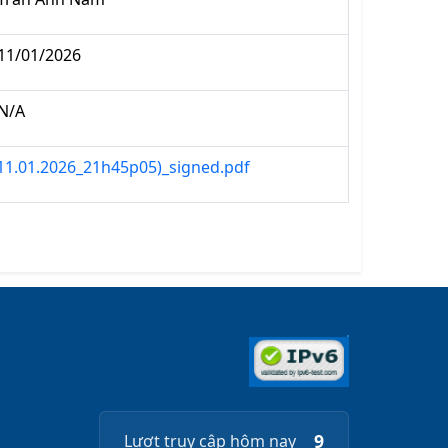
11/01/2026
N/A
11.01.2026_21h45p05)_signed.pdf
9
Lượt truy cập hôm nay