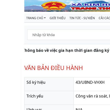
TRANG CHỦ
GIỚI THIỆU
TIN TỨC - SỰ KIỆN
CẢI CÁ
25
Thông báo về việc gia hạn thời gian đăng ký 
VĂN BẢN ĐIỀU HÀNH
Số ký hiệu
43/UBND-VHXH
Trích yếu
Công văn rà soát, 
Lĩnh vực
N/A