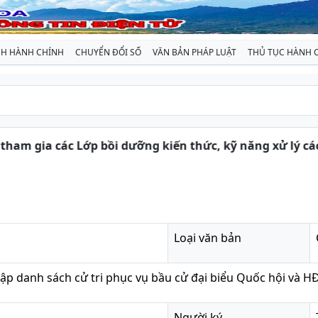
CH HÀNH CHÍNH
CHUYỂN ĐỔI SỐ
VĂN BẢN PHÁP LUẬT
THỦ TỤC HÀNH 
tham gia các Lớp bồi dưỡng kiến thức, kỹ năng xử lý các
Loại văn bản
lập danh sách cử tri phục vụ bầu cử đại biểu Quốc hội và 
Người ký