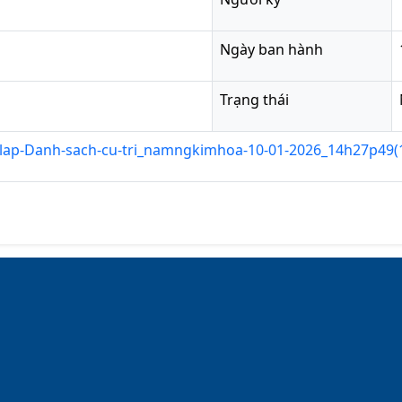
Ngày ban hành
Trạng thái
-lap-Danh-sach-cu-tri_namngkimhoa-10-01-2026_14h27p49(