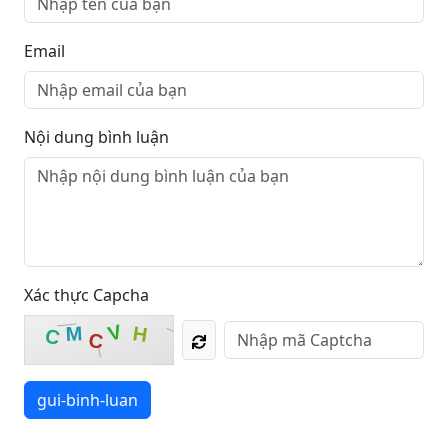
Email
Nội dung bình luận
Xác thực Capcha
V
M
H
C
C
gui-binh-luan